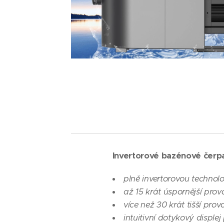
Invertorové bazénové čerpa
plně invertorovou technolo
až 15 krát úspornější pro
více než 30 krát tišší prov
intuitivní dotykový disple