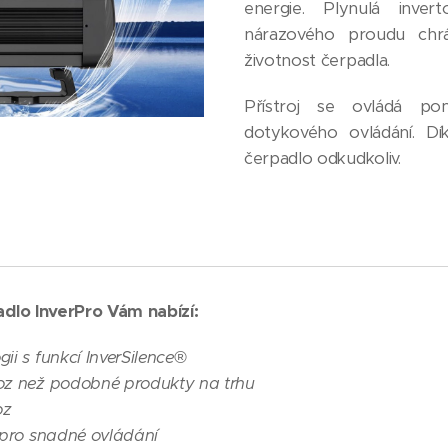
energie. Plynulá inver
nárazového proudu chrán
životnost čerpadla.
Přístroj se ovládá pom
dotykového ovládání. D
čerpadlo odkudkoliv.
dlo InverPro Vám nabízí:
gii s funkcí InverSilence®
voz než podobné produkty na trhu
oz
j pro snadné ovládání